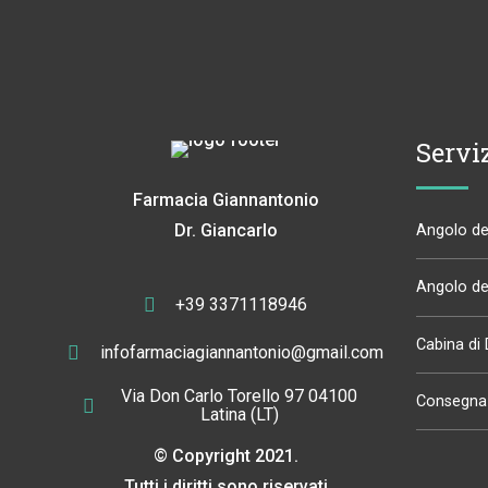
Servi
Farmacia Giannantonio
Dr. Giancarlo
Angolo del
Angolo del
+39 3371118946
Cabina di
infofarmaciagiannantonio@gmail.com
Via Don Carlo Torello 97 04100
Consegna 
Latina (LT)
© Copyright 2021.
Tutti i diritti sono riservati