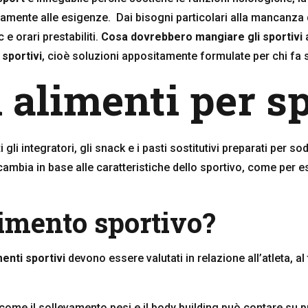
tamente alle esigenze.
Dai bisogni particolari alla mancanza d
e orari prestabiliti.
Cosa dovrebbero mangiare gli sportivi
 sportivi
, cioè soluzioni appositamente formulate per chi fa 
 alimenti per sp
 gli integratori, gli snack e i pasti sostitutivi preparati per s
bia in base alle caratteristiche dello sportivo, come per ese
limento sportivo?
menti sportivi
devono essere valutati in relazione all’atleta, al 
come il sollevamento pesi e il body building può contare su p