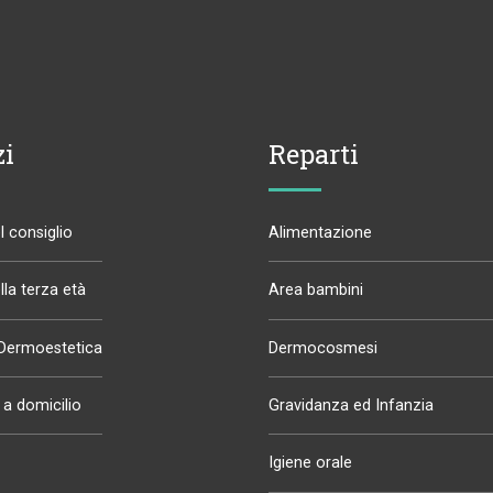
zi
Reparti
 consiglio
Alimentazione
la terza età
Area bambini
 Dermoestetica
Dermocosmesi
a domicilio
Gravidanza ed Infanzia
Igiene orale